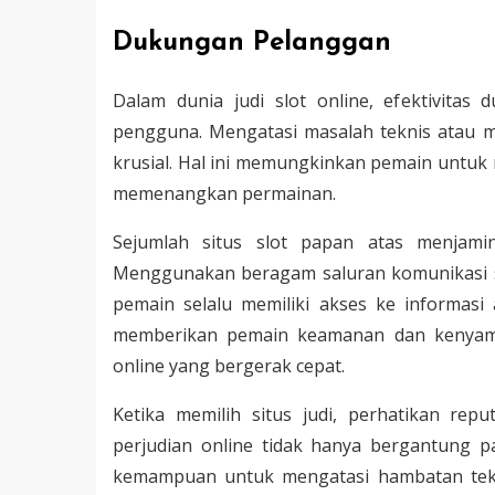
Dukungan Pelanggan
Dalam dunia judi slot online, efektivita
pengguna. Mengatasi masalah teknis atau m
krusial. Hal ini memungkinkan pemain untuk
memenangkan permainan.
Sejumlah situs slot papan atas menjami
Menggunakan beragam saluran komunikasi sep
pemain selalu memiliki akses ke informasi
memberikan pemain keamanan dan kenyaman
online yang bergerak cepat.
Ketika memilih situs judi, perhatikan re
perjudian online tidak hanya bergantung p
kemampuan untuk mengatasi hambatan tekn