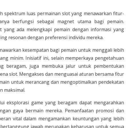
uah spektrum luas permainan slot yang menawarkan fitur-
eduanya berfungsi sebagai magnet utama bagi pemain.
t yang ada melengkapi pemain dengan informasi yang
ing resonan dengan preferensi individu mereka.
menawarkan kesempatan bagi pemain untuk menggali lebih
ang minim. Inisiatif ini, selain memperkaya pengetahuan
ng beragam, juga membuka jalur untuk pembentukan
arena slot. Mengakses dan menguasai aturan bersama fitur
emain untuk merancang dan mengoptimalkan pendekatan
n maksimal.
ui eksplorasi game yang beragam dapat mengarahkan
ngan gaya bermain mereka. Pemanfaatan promosi dan
erperan vital dalam mengamankan keuntungan yang lebih
an bertanggung jawab merupakan keharusan untuk semua