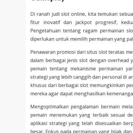
Di ranah judi slot online, kita temukan seb
fitur inovatif dan jackpot progresif, k
Pengetahuan tentang ragam permainan slo
diperlukan untuk memilih permainan yang pal
Penawaran promosi dari situs slot teratas 
dalam berbagai jenis slot dengan overhead y
pemain tentang mekanisme permainan ya
strategi yang lebih canggih dan personal di 
khusus dari berbagai slot memungkinkan p
mereka agar dapat menghasilkan kemenanga
Mengoptimalkan pengalaman bermain melal
pemain menemukan yang terbaik sesuai de
aplikasi strategi yang telah disesuaikan b
besar. Fokus pada permainan yang bijak d