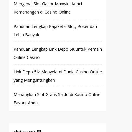
Mengenal Slot Gacor Maxwin: Kunci
Kemenangan di Casino Online
Panduan Lengkap Rajakete: Slot, Poker dan
Lebih Banyak
Panduan Lengkap Link Depo 5K untuk Pemain
Online Casino
Link Depo 5K: Menyelami Dunia Casino Online
yang Menguntungkan
Menangkan Slot Gratis Saldo di Kasino Online
Favorit Anda!
slot gacor 88