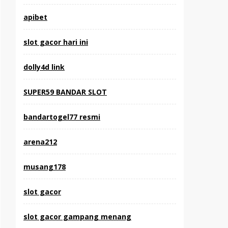
apibet
slot gacor hari ini
dolly4d link
SUPER59 BANDAR SLOT
bandartogel77 resmi
arena212
musang178
slot gacor
slot gacor gampang menang