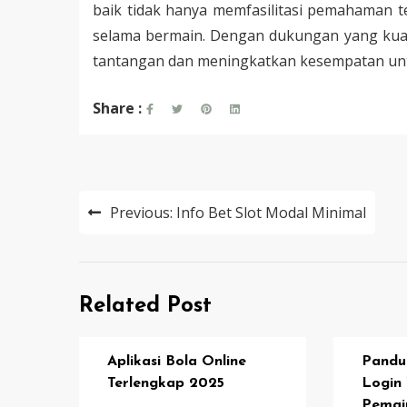
baik tidak hanya memfasilitasi pemahaman 
selama bermain. Dengan dukungan yang kuat
tantangan dan meningkatkan kesempatan un
Share :
Navigasi
Previous:
Info Bet Slot Modal Minimal
pos
Related Post
Aplikasi Bola Online
Pandu
Terlengkap 2025
Login 
Pemai