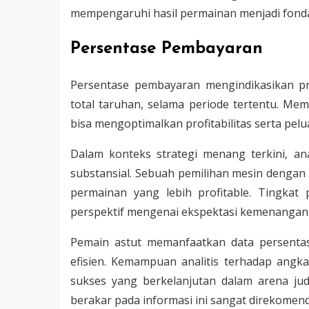
mempengaruhi hasil permainan menjadi fonda
Persentase Pembayaran
Persentase pembayaran mengindikasikan pr
total taruhan, selama periode tertentu. Me
bisa mengoptimalkan profitabilitas serta pel
Dalam konteks strategi menang terkini, an
substansial. Sebuah pemilihan mesin dengan
permainan yang lebih profitable. Tingka
perspektif mengenai ekspektasi kemenangan 
Pemain astut memanfaatkan data persenta
efisien. Kemampuan analitis terhadap angka
sukses yang berkelanjutan dalam arena judi
berakar pada informasi ini sangat direkomend