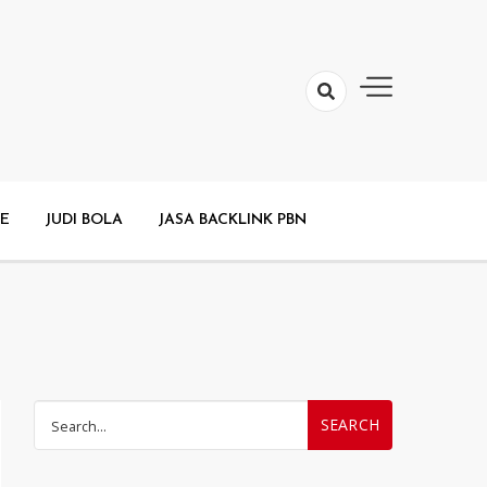
E
JUDI BOLA
JASA BACKLINK PBN
Search
for: