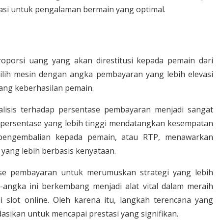
si untuk pengalaman bermain yang optimal.
oporsi uang yang akan direstitusi kepada pemain dari
milih mesin dengan angka pembayaran yang lebih elevasi
uang keberhasilan pemain.
alisis terhadap persentase pembayaran menjadi sangat
 persentase yang lebih tinggi mendatangkan kesempatan
t pengembalian kepada pemain, atau RTP, menawarkan
yang lebih berbasis kenyataan.
se pembayaran untuk merumuskan strategi yang lebih
-angka ini berkembang menjadi alat vital dalam meraih
 slot online. Oleh karena itu, langkah terencana yang
asikan untuk mencapai prestasi yang signifikan.