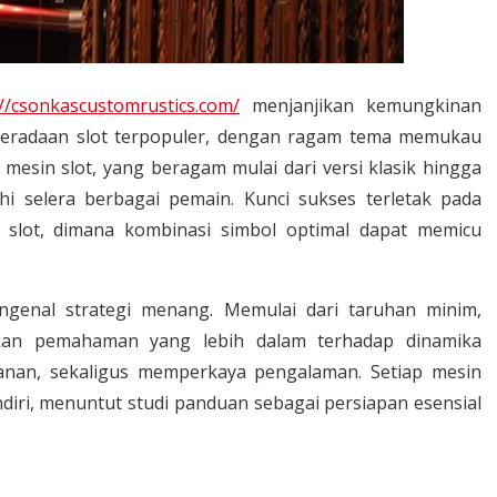
://csonkascustomrustics.com/
menjanjikan kemungkinan
beradaan slot terpopuler, dengan ragam tema memukau
 mesin slot, yang beragam mulai dari versi klasik hingga
hi selera berbagai pemain. Kunci sukses terletak pada
lot, dimana kombinasi simbol optimal dapat memicu
ngenal strategi menang. Memulai dari taruhan minim,
kan pemahaman yang lebih dalam terhadap dinamika
anan, sekaligus memperkaya pengalaman. Setiap mesin
ndiri, menuntut studi panduan sebagai persiapan esensial