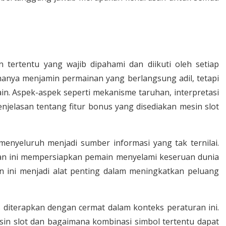
n tertentu yang wajib dipahami dan diikuti oleh setiap
hanya menjamin permainan yang berlangsung adil, tetapi
. Aspek-aspek seperti mekanisme taruhan, interpretasi
jelasan tentang fitur bonus yang disediakan mesin slot
enyeluruh menjadi sumber informasi yang tak ternilai.
n ini mempersiapkan pemain menyelami keseruan dunia
n ini menjadi alat penting dalam meningkatkan peluang
 diterapkan dengan cermat dalam konteks peraturan ini.
n slot dan bagaimana kombinasi simbol tertentu dapat