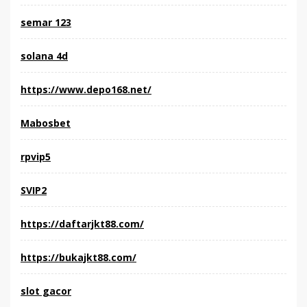
semar 123
solana 4d
https://www.depo168.net/
Mabosbet
rpvip5
SVIP2
https://daftarjkt88.com/
https://bukajkt88.com/
slot gacor