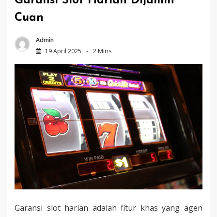
Garansi Slot Harian Dijamin
Cuan
Admin
19 April 2025
2 Mins
Garansi slot harian adalah fitur khas yang agen