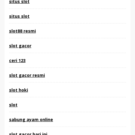
situs slot
situs slot
slot88 resmi
slot gacor
ceri 123
slot gacor resmi
slot hoki
slot
sabung ayam online
slot gacor hari ini