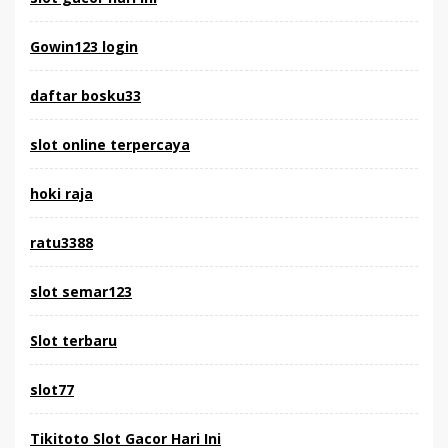
Gowin123 login
daftar bosku33
slot online terpercaya
hoki raja
ratu3388
slot semar123
Slot terbaru
slot77
Tikitoto Slot Gacor Hari Ini