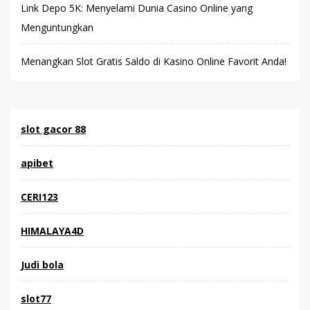
Link Depo 5K: Menyelami Dunia Casino Online yang
Menguntungkan
Menangkan Slot Gratis Saldo di Kasino Online Favorit Anda!
slot gacor 88
apibet
CERI123
HIMALAYA4D
Judi bola
slot77