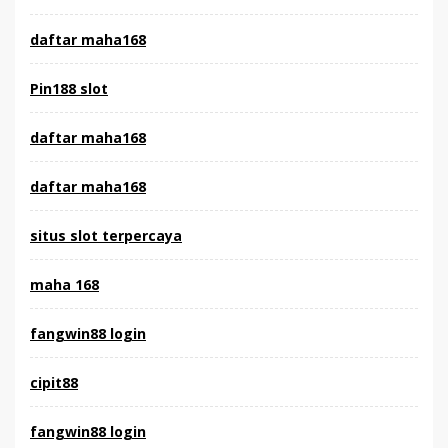
daftar maha168
Pin188 slot
daftar maha168
daftar maha168
situs slot terpercaya
maha 168
fangwin88 login
cipit88
fangwin88 login