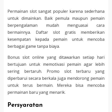
Permainan slot sangat populer karena sederhana
untuk dimainkan. Baik pemula maupun pemain
berpengalaman mudah menguasai cara
bermainnya. Daftar slot gratis memberikan
kesempatan kepada pemain untuk mencoba
berbagai game tanpa biaya.
Bonus slot online yang ditawarkan setiap hari
bertujuan untuk memotivasi pemain agar lebih
sering bertaruh. Promo slot terbaru yang
diperbarui secara berkala juga mendorong pemain
untuk terus bermain. Mereka bisa mencoba
permainan baru yang menarik.
Persyaratan