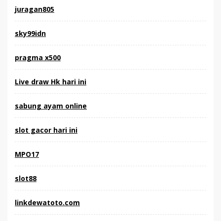
juragan805
sky99idn
pragma x500
Live draw Hk hari ini
sabung ayam online
slot gacor hari ini
MPO17
slot88
linkdewatoto.com