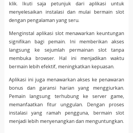
klik. Ikuti saja petunjuk dari aplikasi untuk
menyelesaikan instalasi dan mulai bermain slot
dengan pengalaman yang seru.
Menginstal aplikasi slot menawarkan keuntungan
signifikan bagi pemain. Ini memberikan akses
langsung ke sejumlah permainan slot tanpa
membuka browser. Hal ini menjadikan waktu
bermain lebih efektif, meningkatkan kepuasan.
Aplikasi ini juga menawarkan akses ke penawaran
bonus dan garansi harian yang menggiurkan.
Pemain langsung terhubung ke server game,
memanfaatkan fitur unggulan. Dengan proses
instalasi yang ramah pengguna, bermain slot
menjadi lebih menyenangkan dan menguntungkan.