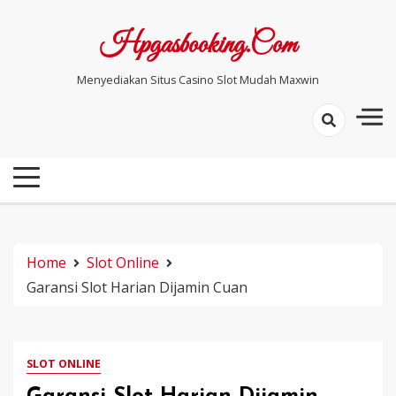
Skip
to
Hpgasbooking.com
content
Menyediakan Situs Casino Slot Mudah Maxwin
Home
Slot Online
Garansi Slot Harian Dijamin Cuan
SLOT ONLINE