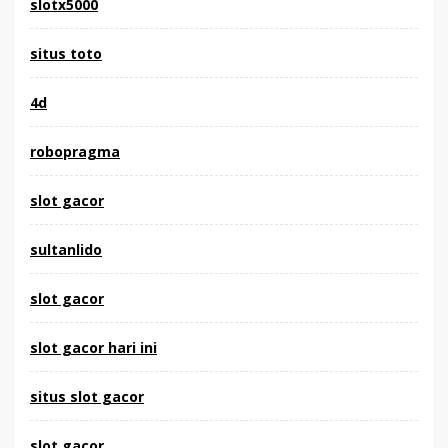
slotx5000
situs toto
4d
robopragma
slot gacor
sultanlido
slot gacor
slot gacor hari ini
situs slot gacor
slot gacor