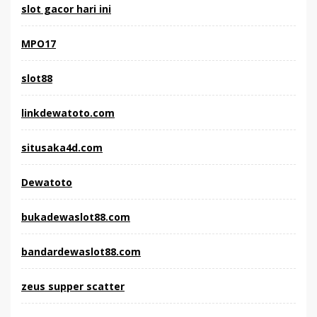
slot gacor hari ini
MPO17
slot88
linkdewatoto.com
situsaka4d.com
Dewatoto
bukadewaslot88.com
bandardewaslot88.com
zeus supper scatter