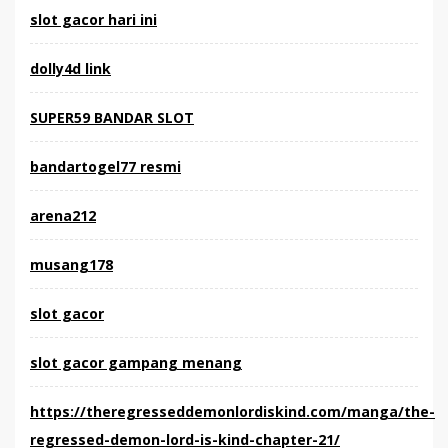
slot gacor hari ini
dolly4d link
SUPER59 BANDAR SLOT
bandartogel77 resmi
arena212
musang178
slot gacor
slot gacor gampang menang
https://theregresseddemonlordiskind.com/manga/the-
regressed-demon-lord-is-kind-chapter-21/