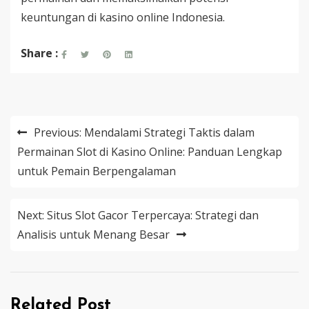
keuntungan di kasino online Indonesia.
Share :
Navigasi
Previous:
Mendalami Strategi Taktis dalam
pos
Permainan Slot di Kasino Online: Panduan Lengkap
untuk Pemain Berpengalaman
Next:
Situs Slot Gacor Terpercaya: Strategi dan
Analisis untuk Menang Besar
Related Post