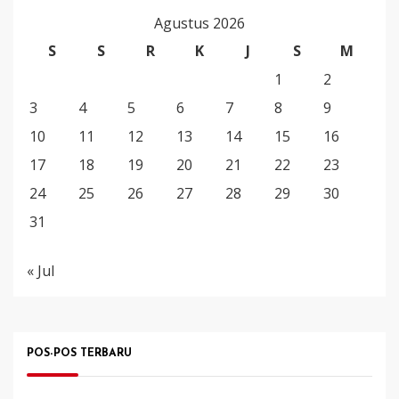
Agustus 2026
S
S
R
K
J
S
M
1
2
3
4
5
6
7
8
9
10
11
12
13
14
15
16
17
18
19
20
21
22
23
24
25
26
27
28
29
30
31
« Jul
POS-POS TERBARU