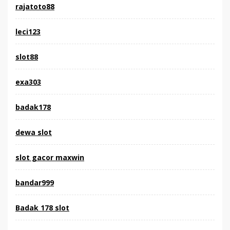
rajatoto88
leci123
slot88
exa303
badak178
dewa slot
slot gacor maxwin
bandar999
Badak 178 slot