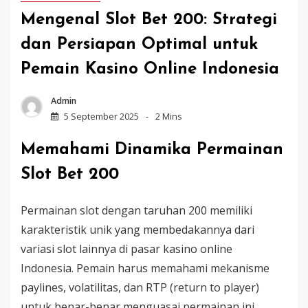
Mengenal Slot Bet 200: Strategi
dan Persiapan Optimal untuk
Pemain Kasino Online Indonesia
Admin
5 September 2025
2 Mins
Memahami Dinamika Permainan
Slot Bet 200
Permainan slot dengan taruhan 200 memiliki
karakteristik unik yang membedakannya dari
variasi slot lainnya di pasar kasino online
Indonesia. Pemain harus memahami mekanisme
paylines, volatilitas, dan RTP (return to player)
untuk benar-benar menguasai permainan ini.