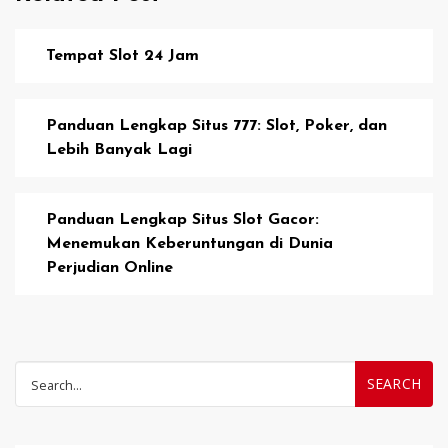
Tempat Slot 24 Jam
Panduan Lengkap Situs 777: Slot, Poker, dan
Lebih Banyak Lagi
Panduan Lengkap Situs Slot Gacor:
Menemukan Keberuntungan di Dunia
Perjudian Online
Search
for: