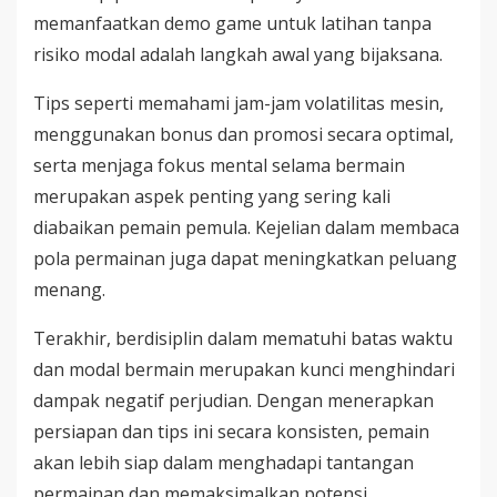
memanfaatkan demo game untuk latihan tanpa
risiko modal adalah langkah awal yang bijaksana.
Tips seperti memahami jam-jam volatilitas mesin,
menggunakan bonus dan promosi secara optimal,
serta menjaga fokus mental selama bermain
merupakan aspek penting yang sering kali
diabaikan pemain pemula. Kejelian dalam membaca
pola permainan juga dapat meningkatkan peluang
menang.
Terakhir, berdisiplin dalam mematuhi batas waktu
dan modal bermain merupakan kunci menghindari
dampak negatif perjudian. Dengan menerapkan
persiapan dan tips ini secara konsisten, pemain
akan lebih siap dalam menghadapi tantangan
permainan dan memaksimalkan potensi