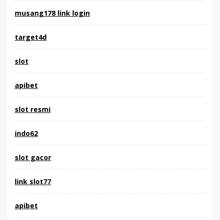
musang178 link login
target4d
slot
apibet
slot resmi
indo62
slot gacor
link slot77
apibet