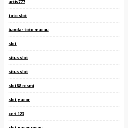
artis777
toto slot
bandar toto macau
slot
situs slot
situs slot
slot88 resmi
slot gacor
ceri 123
slot gacor resmi