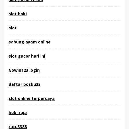
slot hoki
slot
sabung ayam online
slot gacor hari ini
Gowin123 login
daftar bosku33
slot online terpercaya
hoki raja
ratu3388