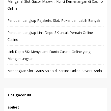
Mengenal Slot Gacor Maxwin: Kunci Kemenangan di Casino
Online
Panduan Lengkap Rajakete: Slot, Poker dan Lebih Banyak
Panduan Lengkap Link Depo 5K untuk Pemain Online
Casino
Link Depo 5K: Menyelami Dunia Casino Online yang
Menguntungkan
Menangkan Slot Gratis Saldo di Kasino Online Favorit Anda!
slot gacor 88
apibet