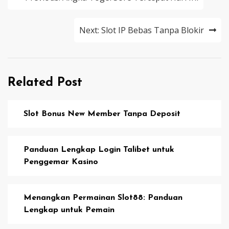
pos
Next:
Slot IP Bebas Tanpa Blokir
Related Post
Slot Bonus New Member Tanpa Deposit
Panduan Lengkap Login Talibet untuk
Penggemar Kasino
Menangkan Permainan Slot88: Panduan
Lengkap untuk Pemain