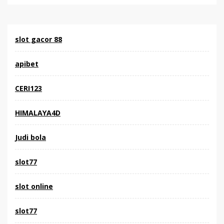
slot gacor 88
apibet
CERI123
HIMALAYA4D
Judi bola
slot77
slot online
slot77