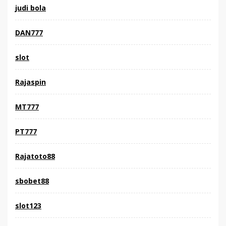
judi bola
DAN777
slot
Rajaspin
MT777
PT777
Rajatoto88
sbobet88
slot123