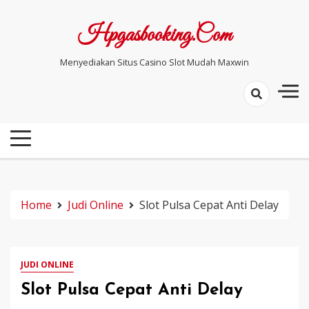
Skip
to
Hpgasbooking.com
content
Menyediakan Situs Casino Slot Mudah Maxwin
Home
Judi Online
Slot Pulsa Cepat Anti Delay
JUDI ONLINE
Slot Pulsa Cepat Anti Delay