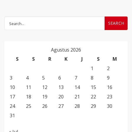
Search
for:
Agustus 2026
S
S
R
K
J
S
M
1
2
3
4
5
6
7
8
9
10
11
12
13
14
15
16
17
18
19
20
21
22
23
24
25
26
27
28
29
30
31
« Jul