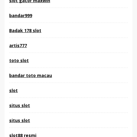
slot gacor maxwin
bandar999
Badak 178 slot
artis777
toto slot
bandar toto macau
slot
situs slot
situs slot
slot88 resmi