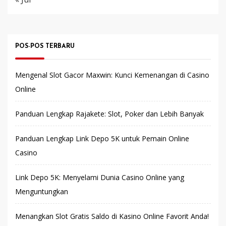
POS-POS TERBARU
Mengenal Slot Gacor Maxwin: Kunci Kemenangan di Casino
Online
Panduan Lengkap Rajakete: Slot, Poker dan Lebih Banyak
Panduan Lengkap Link Depo 5K untuk Pemain Online
Casino
Link Depo 5K: Menyelami Dunia Casino Online yang
Menguntungkan
Menangkan Slot Gratis Saldo di Kasino Online Favorit Anda!