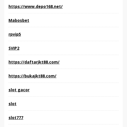
https://www.depo168.net/
Mabosbet
rpvip5
SVIP2
https://daftarjkt88.com/
https://bukajkt88.com/
slot gacor
slot
slot777