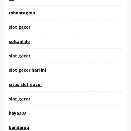
robopragma
slot gacor
sultanlido
slot gacor
slot gacor hari ini
situs slot gacor
slot gacor
kaya303
bandarqq